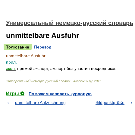
Универсальный немецко-русский словарь
unmittelbare Ausfuhr
Толкование
Перевод
unmittelbare Ausfuhr
прил.
экон.
прямой экспорт, экспорт без участия посредников
Универсальный немецко-русский словарь
.
Академик.ру
.
2011
.
Игры ⚽
Поможем написать курсовую
unmittelbare Aufzeichnung
Bildpunktgröße