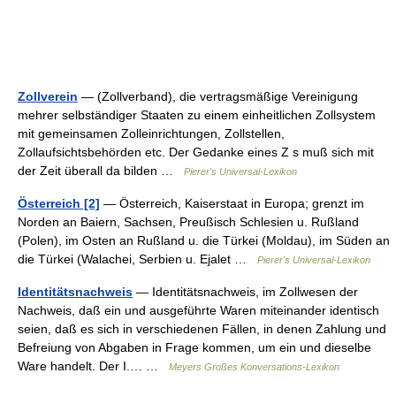
Zollverein
— (Zollverband), die vertragsmäßige Vereinigung
mehrer selbständiger Staaten zu einem einheitlichen Zollsystem
mit gemeinsamen Zolleinrichtungen, Zollstellen,
Zollaufsichtsbehörden etc. Der Gedanke eines Z s muß sich mit
der Zeit überall da bilden …
Pierer's Universal-Lexikon
Österreich [2]
— Österreich, Kaiserstaat in Europa; grenzt im
Norden an Baiern, Sachsen, Preußisch Schlesien u. Rußland
(Polen), im Osten an Rußland u. die Türkei (Moldau), im Süden an
die Türkei (Walachei, Serbien u. Ejalet …
Pierer's Universal-Lexikon
Identitätsnachweis
— Identitätsnachweis, im Zollwesen der
Nachweis, daß ein und ausgeführte Waren miteinander identisch
seien, daß es sich in verschiedenen Fällen, in denen Zahlung und
Befreiung von Abgaben in Frage kommen, um ein und dieselbe
Ware handelt. Der I.… …
Meyers Großes Konversations-Lexikon