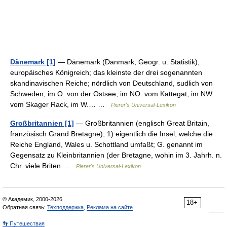
Dänemark [1]
— Dänemark (Danmark, Geogr. u. Statistik),
europäisches Königreich; das kleinste der drei sogenannten
skandinavischen Reiche; nördlich von Deutschland, sudlich von
Schweden; im O. von der Ostsee, im NO. vom Kattegat, im NW.
vom Skager Rack, im W.… …
Pierer's Universal-Lexikon
Großbritannien [1]
— Großbritannien (englisch Great Britain,
französisch Grand Bretagne), 1) eigentlich die Insel, welche die
Reiche England, Wales u. Schottland umfaßt; G. genannt im
Gegensatz zu Kleinbritannien (der Bretagne, wohin im 3. Jahrh. n.
Chr. viele Briten …
Pierer's Universal-Lexikon
© Академик, 2000-2026
18+
Обратная связь:
Техподдержка
,
Реклама на сайте
👣 Путешествия