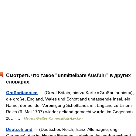
Смотреть что такое "unmittelbare Ausfuhr" в других
словарях:
Großbritannien
— (Great Britain, hierzu Karte »Großbritannien«),
die große, England, Wales und Schottland umfassende Insel, ein
Name, der bei der Vereinigung Schottlands mit England zu Einem
Reich (6. Mai 1707) wieder geltend gemacht wurde, im Gegensatz
zu… …
Meyers Großes Konversations-Lexikon
Deutschland
— (Deutsches Reich, franz. Allemagne, engl.
Germany), das im Herzen Europas, zwischen den vorherrschend